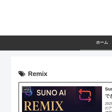
ホーム
Remix
S
v4.5
で
20
のア