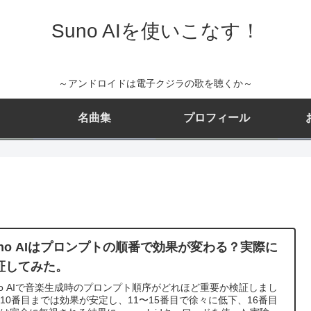
Suno AIを使いこなす！
～アンドロイドは電子クジラの歌を聴くか～
名曲集
プロフィール
uno AIはプロンプトの順番で効果が変わる？実際に
証してみた。
no AIで音楽生成時のプロンプト順序がどれほど重要か検証しまし
10番目までは効果が安定し、11〜15番目で徐々に低下、16番目